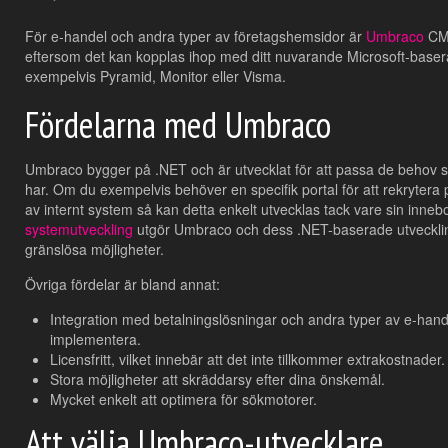
För e-handel och andra typer av företagshemsidor är
Umbraco
CMS
eftersom det kan kopplas ihop med ditt nuvarande Microsoft-base
exempelvis Pyramid, Monitor eller Visma.
Fördelarna med Umbraco
Umbraco bygger på .NET och är utvecklat för att passa de behov
har. Om du exempelvis behöver en specifik portal för att rekrytera
av internt system så kan detta enkelt utvecklas tack vare sin innebo
systemutveckling
utgör Umbraco och dess .NET-baserade utveckling
gränslösa möjligheter.
Övriga fördelar är bland annat:
Integration med betalningslösningar och andra typer av e-hande
implementera.
Licensfritt, vilket innebär att det inte tillkommer extrakostnader.
Stora möjligheter att skräddarsy efter dina önskemål.
Mycket enkelt att optimera för sökmotorer.
Att välja Umbraco-utvecklare